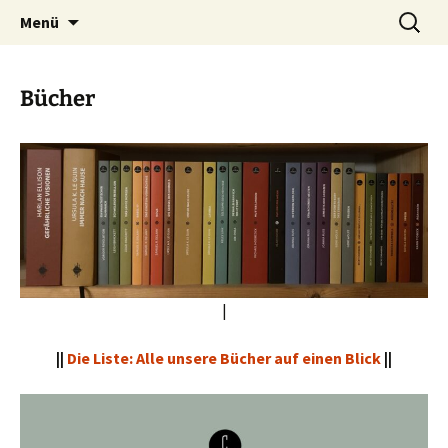
Phantastische Weltliteratur
Zum
Suchen
Carcosa
Menü
Inhalt
nach:
springen
Bücher
|
||
Die Liste: Alle unsere Bücher auf einen Blick
||