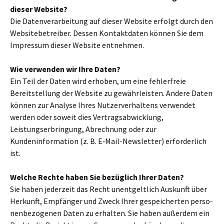
dieser Website?
Die Datenverarbeitung auf dieser Website erfolgt durch den
Websitebetreiber. Dessen Kontaktdaten können Sie dem
Impressum dieser Website ent­neh­men.
Wie ver­wen­den wir Ihre Daten?
Ein Teil der Daten wird erho­ben, um eine feh­ler­freie
Bereitstellung der Website zu gewähr­lei­sten. Andere Daten
können zur Analyse Ihres Nutzerverhaltens ver­wen­det
werden oder soweit dies Vertragsabwicklung,
Leistungserbringung, Abrechnung oder zur
Kundeninformation (z. B. E‑Mail-Newsletter) erfor­der­lich
ist.
Welche Rechte haben Sie bezüg­lich Ihrer Daten?
Sie haben jeder­zeit das Recht unent­gelt­lich Auskunft über
Herkunft, Empfänger und Zweck Ihrer gespei­cher­ten per­so­
nen­be­zo­ge­nen Daten zu erhal­ten. Sie haben außer­dem ein