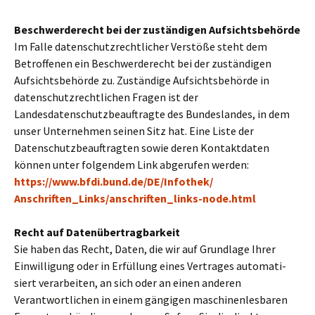
Beschwerderecht bei der zustän­di­gen Aufsichtsbehörde
Im Falle daten­schutz­recht­li­cher Verstöße steht dem
Betroffenen ein Beschwerderecht bei der zustän­di­gen
Aufsichtsbehörde zu. Zuständige Aufsichtsbehörde in
daten­schutz­recht­li­chen Fragen ist der
Landesdatenschutzbeauftragte des Bundeslandes, in dem
unser Unternehmen seinen Sitz hat. Eine Liste der
Datenschutzbeauftragten sowie deren Kontaktdaten
können unter fol­gen­dem Link abge­ru­fen werden:
https://www.bfdi.bund.de/DE/Infothek/
Anschriften_Links/anschriften_links-node.html
Recht auf Datenübertragbarkeit
Sie haben das Recht, Daten, die wir auf Grundlage Ihrer
Einwilligung oder in Erfüllung eines Vertrages auto­ma­ti­
siert ver­ar­bei­ten, an sich oder an einen ande­ren
Verantwortlichen in einem gän­gi­gen maschi­nen­les­ba­ren