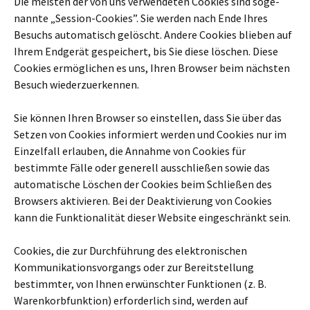
Die mei­sten der von uns ver­wen­de­ten Cookies sind soge­
nannte „Session-Cookies”. Sie werden nach Ende Ihres
Besuchs auto­ma­tisch gelöscht. Andere Cookies blie­ben auf
Ihrem Endgerät gespei­chert, bis Sie diese löschen. Diese
Cookies ermög­li­chen es uns, Ihren Browser beim näch­sten
Besuch wie­der­zu­er­ken­nen.
Sie können Ihren Browser so ein­stel­len, dass Sie über das
Setzen von Cookies infor­miert werden und Cookies nur im
Einzelfall erlau­ben, die Annahme von Cookies für
bestimmte Fälle oder gene­rell aus­schlie­ßen sowie das
auto­ma­ti­sche Löschen der Cookies beim Schließen des
Browsers akti­vie­ren. Bei der Deaktivierung von Cookies
kann die Funktionalität dieser Website ein­ge­schränkt sein.
Cookies, die zur Durchführung des elek­tro­ni­schen
Kommunikationsvorgangs oder zur Bereitstellung
bestimm­ter, von Ihnen erwünsch­ter Funktionen (z. B.
Warenkorbfunktion) erfor­der­lich sind, werden auf