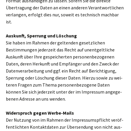
Format aus­hän­di­gen zu lassen. Sofern Sie die direkte
Übertragung der Daten an einen ande­ren Verantwortlichen
ver­lan­gen, erfolgt dies nur, soweit es tech­nisch mach­bar
ist.
Auskunft, Sperrung und Löschung
Sie haben im Rahmen der gel­ten­den gesetz­li­chen
Bestimmungen jeder­zeit das Recht auf unent­gelt­li­che
Auskunft über Ihre gespei­cher­ten per­so­nen­be­zo­ge­nen
Daten, deren Herkunft und Empfänger und den Zweck der
Datenverarbeitung und ggf. ein Recht auf Berichtigung,
Sperrung oder Löschung dieser Daten. Hierzu sowie zu wei­
te­ren Fragen zum Thema per­so­nen­be­zo­gene Daten
können Sie sich jeder­zeit unter der im Impressum ange­ge­
be­nen Adresse an uns wenden.
Widerspruch gegen Werbe-Mails
Der Nutzung von im Rahmen der Impressumspflicht ver­öf­
fent­lich­ten Kontaktdaten zur Übersendung von nicht aus­