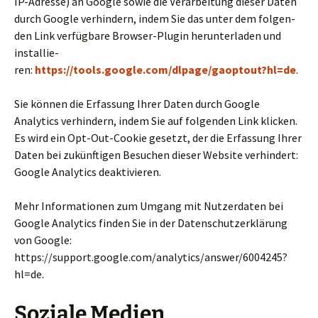
IP-Adresse) an Google sowie die Verarbeitung dieser Daten
durch Google ver­hin­dern, indem Sie das unter dem fol­gen­
den Link ver­füg­bare Browser-Plugin her­un­ter­la­den und
instal­lie­
ren:
https://tools.google.com/dlpage/gaoptout?hl=de
.
Sie können die Erfassung Ihrer Daten durch Google
Analytics ver­hin­dern, indem Sie auf fol­gen­den Link klicken.
Es wird ein Opt-Out-Cookie gesetzt, der die Erfassung Ihrer
Daten bei zukünf­ti­gen Besuchen dieser Website ver­hin­dert:
Google Analytics deak­ti­vie­ren.
Mehr Informationen zum Umgang mit Nutzerdaten bei
Google Analytics finden Sie in der Datenschutzerklärung
von Google:
https://support.google.com/analytics/answer/6004245?
hl=de.
Soziale Medien