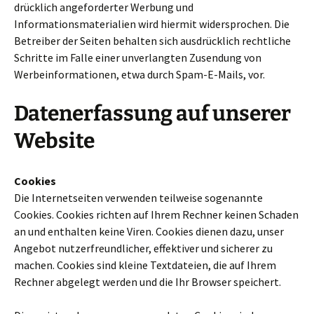
drück­lich ange­for­der­ter Werbung und
Informationsmaterialien wird hier­mit wider­spro­chen. Die
Betreiber der Seiten behal­ten sich aus­drück­lich recht­li­che
Schritte im Falle einer unver­lang­ten Zusendung von
Werbeinformationen, etwa durch Spam-E-Mails, vor.
Datenerfassung auf unserer
Website
Cookies
Die Internetseiten ver­wen­den teil­weise soge­nannte
Cookies. Cookies rich­ten auf Ihrem Rechner keinen Schaden
an und ent­hal­ten keine Viren. Cookies dienen dazu, unser
Angebot nut­zer­freund­li­cher, effek­ti­ver und siche­rer zu
machen. Cookies sind kleine Textdateien, die auf Ihrem
Rechner abge­legt werden und die Ihr Browser spei­chert.