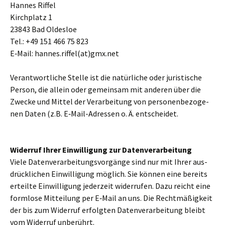
Hannes Riffel
Kirchplatz 1
23843 Bad Oldesloe
Tel.: +49 151 466 75 823
E‑Mail: hannes.riffel(at)gmx.net
Verantwortliche Stelle ist die natür­li­che oder juri­sti­sche
Person, die allein oder gemein­sam mit ande­ren über die
Zwecke und Mittel der Verarbeitung von per­so­nen­be­zo­ge­
nen Daten (z.B. E‑Mail-Adressen o. Ä. ent­schei­det.
Widerruf Ihrer Einwilligung zur Datenverarbeitung
Viele Datenverarbeitungsvorgänge sind nur mit Ihrer aus­
drück­li­chen Einwilligung mög­lich. Sie können eine bereits
erteilte Einwilligung jeder­zeit wider­ru­fen. Dazu reicht eine
form­lose Mitteilung per E‑Mail an uns. Die Rechtmäßigkeit
der bis zum Widerruf erfolg­ten Datenverarbeitung bleibt
vom Widerruf unbe­rührt.