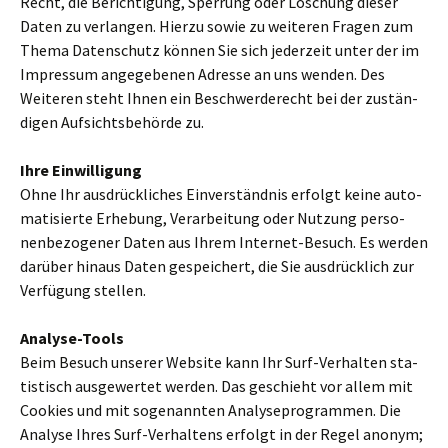
Recht, die Berichtigung, Sperrung oder Löschung dieser
Daten zu ver­lan­gen. Hierzu sowie zu wei­te­ren Fragen zum
Thema Datenschutz können Sie sich jeder­zeit unter der im
Impressum ange­ge­be­nen Adresse an uns wenden. Des
Weiteren steht Ihnen ein Beschwerderecht bei der zustän­
di­gen Aufsichtsbehörde zu.
Ihre Einwilligung
Ohne Ihr aus­drück­li­ches Einverständnis erfolgt keine auto­
ma­ti­sierte Erhebung, Verarbeitung oder Nutzung per­so­
nen­be­zo­ge­ner Daten aus Ihrem Internet-Besuch. Es werden
dar­über hinaus Daten gespei­chert, die Sie aus­drück­lich zur
Verfügung stel­len.
Analyse-Tools
Beim Besuch unse­rer Website kann Ihr Surf-Verhalten sta­
ti­stisch aus­ge­wer­tet werden. Das geschieht vor allem mit
Cookies und mit soge­nann­ten Analyseprogrammen. Die
Analyse Ihres Surf-Verhaltens erfolgt in der Regel anonym;