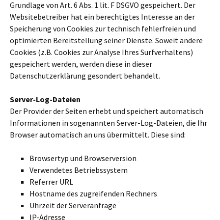
Grundlage von Art. 6 Abs. 1 lit. F DSGVO gespei­chert. Der
Websitebetreiber hat ein berech­tig­tes Interesse an der
Speicherung von Cookies zur tech­nisch feh­ler­freien und
opti­mier­ten Bereitstellung seiner Dienste. Soweit andere
Cookies (z.B. Cookies zur Analyse Ihres Surfverhaltens)
gespei­chert werden, werden diese in dieser
Datenschutzerklärung geson­dert behan­delt.
Server-Log-Dateien
Der Provider der Seiten erhebt und spei­chert auto­ma­tisch
Informationen in soge­nann­ten Server-Log-Dateien, die Ihr
Browser auto­ma­tisch an uns über­mit­telt. Diese sind:
Browsertyp und Browserversion
Verwendetes Betriebssystem
Referrer URL
Hostname des zugrei­fen­den Rechners
Uhrzeit der Serveranfrage
IP-Adresse