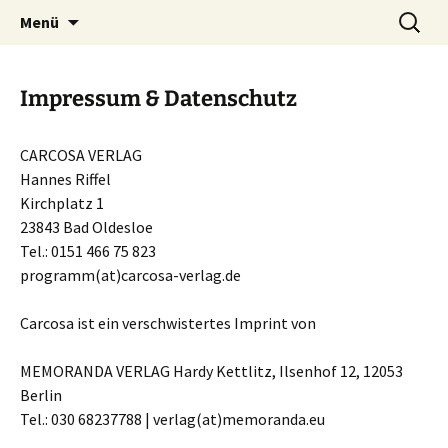
Phantastische Weltliteratur
Zum
Suchen
Carcosa
Menü
Inhalt
nach:
springen
Impressum & Datenschutz
CARCOSA VERLAG
Hannes Riffel
Kirchplatz 1
23843 Bad Oldesloe
Tel.: 0151 466 75 823
programm(at)carcosa-verlag.de
Carcosa ist ein ver­schwi­ster­tes Imprint von
MEMORANDA VERLAG Hardy Kettlitz, Ilsenhof 12, 12053
Berlin
Tel.: 030 68237788 | verlag(at)memoranda.eu