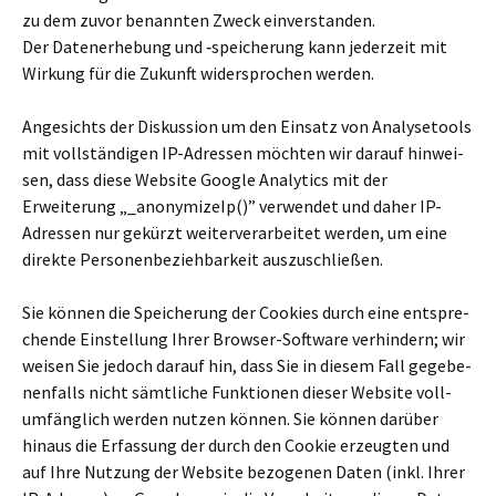
zu dem zuvor benann­ten Zweck ein­ver­stan­den.
Der Datenerhebung und ‑spei­che­rung kann jeder­zeit mit
Wirkung für die Zukunft wider­spro­chen werden.
Angesichts der Diskussion um den Einsatz von Analysetools
mit voll­stän­di­gen IP-Adressen möch­ten wir darauf hin­wei­
sen, dass diese Website Google Analytics mit der
Erweiterung „_anonymizeIp()” ver­wen­det und daher IP-
Adressen nur gekürzt wei­ter­ver­ar­bei­tet werden, um eine
direkte Personenbeziehbarkeit aus­zu­schlie­ßen.
Sie können die Speicherung der Cookies durch eine ent­spre­
chende Einstellung Ihrer Browser-Software ver­hin­dern; wir
weisen Sie jedoch darauf hin, dass Sie in diesem Fall gege­be­
nen­falls nicht sämt­li­che Funktionen dieser Website voll­
um­fäng­lich werden nutzen können. Sie können dar­über
hinaus die Erfassung der durch den Cookie erzeug­ten und
auf Ihre Nutzung der Website bezo­ge­nen Daten (inkl. Ihrer