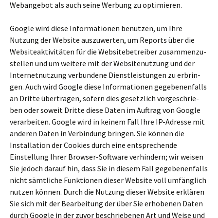
Webangebot als auch seine Werbung zu opti­mie­ren.
Google wird diese Informationen benut­zen, um Ihre
Nutzung der Website aus­zu­wer­ten, um Reports über die
Websiteaktivitäten für die Websitebetreiber zusam­men­zu­
stel­len und um wei­tere mit der Websitenutzung und der
Internetnutzung ver­bun­dene Dienstleistungen zu erbrin­
gen. Auch wird Google diese Informationen gege­be­nen­falls
an Dritte über­tra­gen, sofern dies gesetz­lich vor­ge­schrie­
ben oder soweit Dritte diese Daten im Auftrag von Google
ver­ar­bei­ten. Google wird in keinem Fall Ihre IP-Adresse mit
ande­ren Daten in Verbindung brin­gen. Sie können die
Installation der Cookies durch eine ent­spre­chende
Einstellung Ihrer Browser-Software ver­hin­dern; wir weisen
Sie jedoch darauf hin, dass Sie in diesem Fall gege­be­nen­falls
nicht sämt­li­che Funktionen dieser Website voll umfäng­lich
nutzen können. Durch die Nutzung dieser Website erklä­ren
Sie sich mit der Bearbeitung der über Sie erho­be­nen Daten
durch Google in der zuvor beschrie­be­nen Art und Weise und