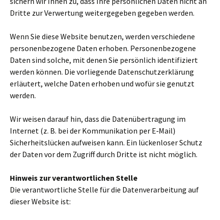
sichern wir Ihnen zu, dass Ihre per­sön­li­chen Daten nicht an
Dritte zur Verwertung wei­ter­ge­ge­ben gege­ben werden.
Wenn Sie diese Website benut­zen, werden ver­schie­dene
per­so­nen­be­zo­gene Daten erho­ben. Personenbezogene
Daten sind solche, mit denen Sie per­sön­lich iden­ti­fi­ziert
werden können. Die vor­lie­gende Datenschutzerklärung
erläu­tert, welche Daten erho­ben und wofür sie genutzt
werden.
Wir weisen darauf hin, dass die Datenübertragung im
Internet (z. B. bei der Kommunikation per E‑Mail)
Sicherheitslücken auf­wei­sen kann. Ein lücken­lo­ser Schutz
der Daten vor dem Zugriff durch Dritte ist nicht mög­lich.
Hinweis zur ver­ant­wort­li­chen Stelle
Die ver­ant­wort­li­che Stelle für die Datenverarbeitung auf
dieser Website ist: