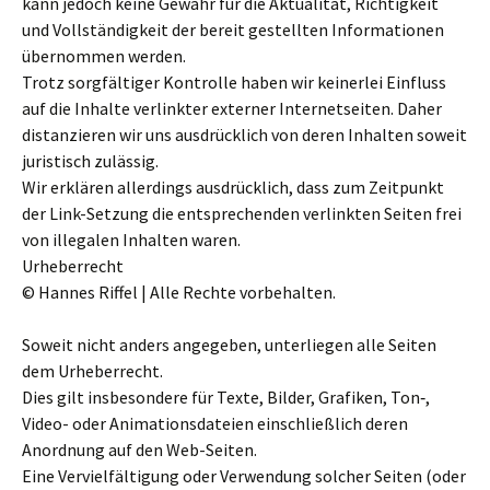
kann jedoch keine Gewähr für die Aktualität, Richtigkeit
und Vollständigkeit der bereit gestell­ten Informationen
über­nom­men werden.
Trotz sorg­fäl­ti­ger Kontrolle haben wir kei­ner­lei Einfluss
auf die Inhalte ver­link­ter exter­ner Internetseiten. Daher
distan­zie­ren wir uns aus­drück­lich von deren Inhalten soweit
juri­stisch zuläs­sig.
Wir erklä­ren aller­dings aus­drück­lich, dass zum Zeitpunkt
der Link-Setzung die ent­spre­chen­den ver­link­ten Seiten frei
von ille­ga­len Inhalten waren.
Urheberrecht
© Hannes Riffel | Alle Rechte vor­be­hal­ten.
Soweit nicht anders ange­ge­ben, unter­lie­gen alle Seiten
dem Urheberrecht.
Dies gilt ins­be­son­dere für Texte, Bilder, Grafiken, Ton‑,
Video- oder Animationsdateien ein­schließ­lich deren
Anordnung auf den Web-Seiten.
Eine Vervielfältigung oder Verwendung sol­cher Seiten (oder