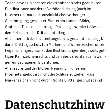
Teilen davon) in ande­ren elek­tro­ni­schen oder gedruck­ten
Publikationen und deren Veröffentlichung (auch im
Internet) ist nur nach aus­drück­li­cher vor­he­ri­ger
Genehmigung gestat­tet. Weiterhin können Bilder,
Grafiken, Text- oder son­stige Dateien ganz oder teil­weise
dem Urheberrecht Dritter unter­lie­gen.
Alle inner­halb des Internetangebotes genann­ten und ggf.
durch Dritte geschütz­ten Marken- und Warenzeichen unter­
lie­gen unein­ge­schränkt den Bestimmungen des jeweils gül­
ti­gen Kennzeichenrechts und den Besitzrechten der jewei­li­
gen ein­ge­tra­ge­nen Eigentümer.
Allein auf­grund der bloßen Nennung in unse­rem
Internetangebot ist nicht der Schluss zu ziehen, dass
Markenzeichen nicht durch Rechte Dritter geschützt sind.
Datenschutzhinw