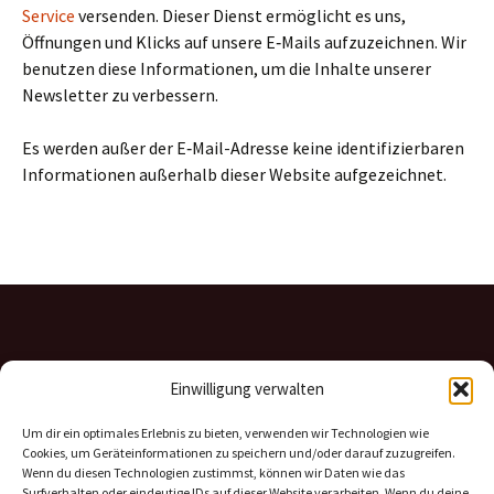
Service
ver­sen­den. Dieser Dienst ermög­licht es uns,
Öffnungen und Klicks auf unsere E‑Mails auf­zu­zeich­nen. Wir
benut­zen diese Informationen, um die Inhalte unse­rer
Newsletter zu ver­bes­sern.
Es werden außer der E‑Mail-Adresse keine iden­ti­fi­zier­ba­ren
Informationen außer­halb dieser Website auf­ge­zeich­net.
Einwilligung verwalten
Um dir ein optimales Erlebnis zu bieten, verwenden wir Technologien wie
Cookies, um Geräteinformationen zu speichern und/oder darauf zuzugreifen.
Wenn du diesen Technologien zustimmst, können wir Daten wie das
Surfverhalten oder eindeutige IDs auf dieser Website verarbeiten. Wenn du deine