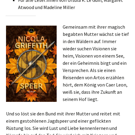
Für alle Leser:innen von Ursula K. Le Guin, Margaret
Atwood und Madeline Miller
Gemeinsam mit ihrer magisch
begab­ten Mutter wächst sie tief
in den Wäldern auf. Immer
wieder suchen Visionen sie
heim, Visionen von einem See,
der ein Geheimnis birgt und ein
Versprechen. Als sie einen
Reisenden von Artos erzäh­len
hört, dem König von Caer Leon,
weiß sie, dass ihre Zukunft an
seinem Hof liegt.
Und so löst sie den Bund mit ihrer Mutter und reitet mit
einem gestoh­le­nen Jagdspeer und einer geflick­ten
Rüstung los. Sie wird Lust und Liebe ken­nen­ler­nen und