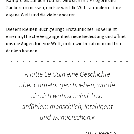
Kämpfe bis auf den Tod. Sie wird sich mit Kriegern und
Zauberern messen, und sie wird die Welt ver­än­dern – ihre
eigene Welt und die vieler ande­rer.
Diesem klei­nen Buch gelingt Erstaunliches: Es ver­leiht
einer mythi­sche Vergangenheit neue Bedeutung und öffnet
uns die Augen für eine Welt, in der wir frei atmen und frei
denken können.
»Hätte Le Guin eine Geschichte
über Camelot geschrie­ben, würde
sie sich wahr­schein­lich so
anfüh­len: mensch­lich, intel­li­gent
und wun­der­schön.«
ALIX E. HARROW