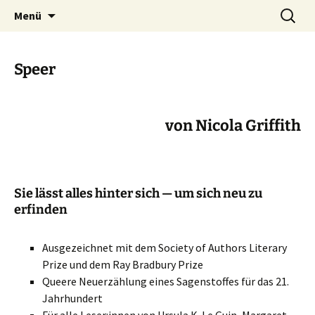
Phantastische Weltliteratur
Zum
Suchen
Carcosa
Menü
Inhalt
nach:
springen
Speer
von Nicola Griffith
Sie lässt alles hinter sich — um sich neu zu
erfinden
Ausgezeichnet mit dem Society of Authors Literary
Prize und dem Ray Bradbury Prize
Queere Neuerzählung eines Sagenstoffes für das 21.
Jahrhundert