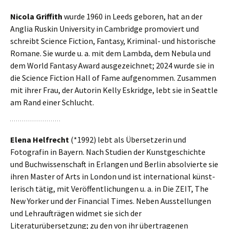
Nicola Griffith
wurde 1960 in Leeds gebo­ren, hat an der
Anglia Ruskin University in Cambridge pro­mo­viert und
schreibt Science Fiction, Fantasy, Kriminal- und histo­ri­sche
Romane. Sie wurde u. a. mit dem Lambda, dem Nebula und
dem World Fantasy Award aus­ge­zeich­net; 2024 wurde sie in
die Science Fiction Hall of Fame auf­ge­nom­men. Zusammen
mit ihrer Frau, der Autorin Kelly Eskridge, lebt sie in Seattle
am Rand einer Schlucht.
Elena Helfrecht
(*1992) lebt als Übersetzerin und
Fotografin in Bayern. Nach Studien der Kunstgeschichte
und Buchwissenschaft in Erlangen und Berlin absol­vierte sie
ihren Master of Arts in London und ist inter­na­tio­nal künst­
le­risch tätig, mit Veröffentlichungen u. a. in Die ZEIT, The
New Yorker und der Financial Times. Neben Ausstellungen
und Lehraufträgen widmet sie sich der
Literaturübersetzung; zu den von ihr über­tra­ge­nen