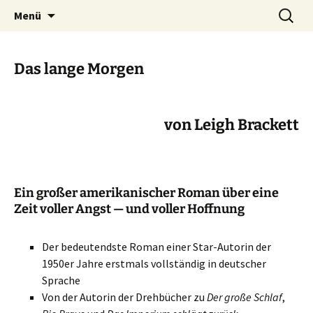
Phantastische Weltliteratur
Zum
Suchen
Carcosa
Menü
Inhalt
nach:
springen
Das lange Morgen
von Leigh Brackett
Ein großer amerikanischer Roman über eine
Zeit voller Angst — und voller Hoffnung
Der bedeu­tend­ste Roman einer Star-Autorin der
1950er Jahre erst­mals voll­stän­dig in deut­scher
Sprache
Von der Autorin der Drehbücher zu
Der große Schlaf
,