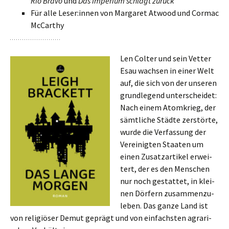
Rio Bravo
und
Das Imperium schlägt zurück
Für alle Leser:innen von Margaret Atwood und Cormac
McCarthy
Len Colter und sein Vetter
Esau wach­sen in einer Welt
auf, die sich von der unse­ren
grund­le­gend unter­schei­det:
Nach einem Atomkrieg, der
sämt­li­che Städte zer­störte,
wurde die Verfassung der
Vereinigten Staaten um
einen Zusatzartikel erwei­
tert, der es den Menschen
nur noch gestat­tet, in klei­
nen Dörfern zusam­men­zu­
le­ben. Das ganze Land ist
von reli­giö­ser Demut geprägt und von ein­fach­sten agra­ri­