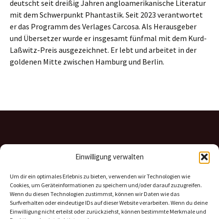
deutscht seit drei­ßig Jahren anglo­ame­ri­ka­ni­sche Literatur
mit dem Schwerpunkt Phantastik. Seit 2023 ver­ant­wor­tet
er das Programm des Verlages Carcosa. Als Herausgeber
und Übersetzer wurde er ins­ge­samt fünf­mal mit dem Kurd-
Laßwitz-Preis aus­ge­zeich­net. Er lebt und arbei­tet in der
gol­de­nen Mitte zwi­schen Hamburg und Berlin.
Einwilligung verwalten
Um dir ein optimales Erlebnis zu bieten, verwenden wir Technologien wie
Cookies, um Geräteinformationen zu speichern und/oder darauf zuzugreifen.
Wenn du diesen Technologien zustimmst, können wir Daten wie das
Surfverhalten oder eindeutige IDs auf dieser Website verarbeiten. Wenn du deine
Einwilligung nicht erteilst oder zurückziehst, können bestimmte Merkmale und