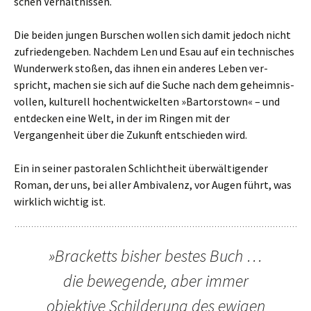
schen Verhältnissen.
Die beiden jungen Burschen wollen sich damit jedoch nicht
zufrie­den­ge­ben. Nachdem Len und Esau auf ein tech­ni­sches
Wunderwerk stoßen, das ihnen ein ande­res Leben ver­
spricht, machen sie sich auf die Suche nach dem geheim­nis­
vol­len, kul­tu­rell hoch­ent­wickel­ten »Bartorstown« – und
ent­decken eine Welt, in der im Ringen mit der
Vergangenheit über die Zukunft ent­schie­den wird.
Ein in seiner pasto­ra­len Schlichtheit über­wäl­ti­gen­der
Roman, der uns, bei aller Ambivalenz, vor Augen führt, was
wirk­lich wich­tig ist.
»Bracketts bisher bestes Buch …
die bewe­gende, aber immer
objek­tive Schilderung des ewigen