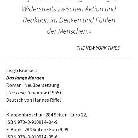
Widerstreits zwi­schen Aktion und
Reaktion im Denken und Fühlen
der Menschen.«
THE NEW YORK TIMES
Leigh Brackett
Das lange Morgen
Roman · Neuübersetzung
[
The Long Tomorrow
(1955)]
Deutsch von Hannes Riffel
Klappenbroschur · 284 Seiten · Euro 22,–-
ISBN 978–3‑910914–04‑9
E‑Book · 284 Seiten · Euro 9,99
ISBN 978–3‑910914–05‑6