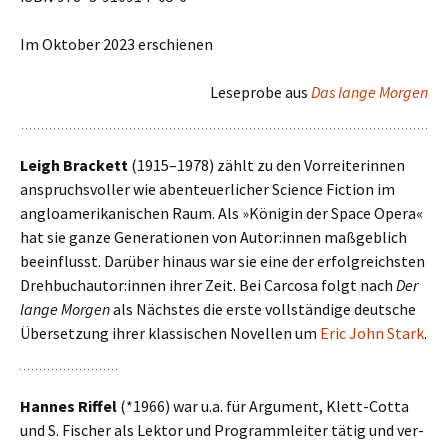
Im Oktober 2023 erschie­nen
Leseprobe aus
Das lange Morgen
Leigh Brackett
(1915–1978) zählt zu den Vorreiterinnen
anspruchs­vol­ler wie aben­teu­er­li­cher Science Fiction im
anglo­ame­ri­ka­ni­schen Raum. Als »Königin der Space Opera«
hat sie ganze Generationen von Autor:innen maß­geb­lich
beein­flusst. Darüber hinaus war sie eine der erfolg­reich­sten
Drehbuchautor:innen ihrer Zeit. Bei Carcosa folgt nach
Der
lange Morgen
als Nächstes die erste voll­stän­dige deut­sche
Übersetzung ihrer klas­si­schen Novellen um
Eric John Stark
.
Hannes Riffel
(*1966) war u.a. für Argument, Klett-Cotta
und S. Fischer als Lektor und Programmleiter tätig und ver­