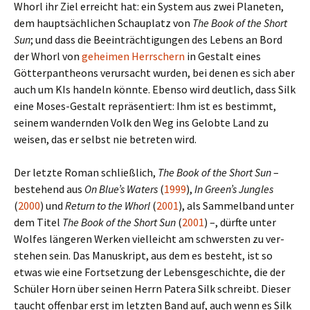
Whorl ihr Ziel erreicht hat: ein System aus zwei Planeten,
dem haupt­säch­li­chen Schauplatz von
The Book of the Short
Sun
; und dass die Beeinträchtigungen des Lebens an Bord
der Whorl von
gehei­men Herrschern
in Gestalt eines
Götterpantheons ver­ur­sacht wurden, bei denen es sich aber
auch um KIs han­deln könnte. Ebenso wird deut­lich, dass Silk
eine Moses-Gestalt reprä­sen­tiert: Ihm ist es bestimmt,
seinem wan­dern­den Volk den Weg ins Gelobte Land zu
weisen, das er selbst nie betre­ten wird.
Der letzte Roman schließ­lich,
The Book of the Short Sun
–
bestehend aus
On Blue’s Waters
(
1999
),
In Green’s Jungles
(
2000
) und
Return to the Whorl
(
2001
), als Sammelband unter
dem Titel
The Book of the Short Sun
(
2001
) –, dürfte unter
Wolfes län­ge­ren Werken viel­leicht am schwer­sten zu ver­
ste­hen sein. Das Manuskript, aus dem es besteht, ist so
etwas wie eine Fortsetzung der Lebensgeschichte, die der
Schüler Horn über seinen Herrn Patera Silk schreibt. Dieser
taucht offen­bar erst im letz­ten Band auf, auch wenn es Silk