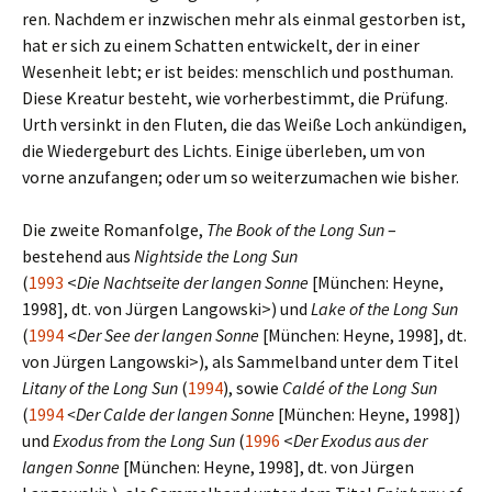
ren. Nachdem er inzwi­schen mehr als einmal gestor­ben ist,
hat er sich zu einem Schatten ent­wickelt, der in einer
Wesenheit lebt; er ist beides: mensch­lich und post­hu­man.
Diese Kreatur besteht, wie vor­her­be­stimmt, die Prüfung.
Urth ver­sinkt in den Fluten, die das Weiße Loch ankün­di­gen,
die Wiedergeburt des Lichts. Einige über­le­ben, um von
vorne anzu­fan­gen; oder um so wei­ter­zu­ma­chen wie bisher.
Die zweite Romanfolge,
The Book of the Long Sun
–
bestehend aus
Nightside the Long Sun
(
1993
<
Die Nachtseite der langen Sonne
[München: Heyne,
1998], dt. von Jürgen Langowski>) und
Lake of the Long Sun
(
1994
<
Der See der langen Sonne
[München: Heyne, 1998], dt.
von Jürgen Langowski>), als Sammelband unter dem Titel
Litany of the Long Sun
(
1994
), sowie
Caldé of the Long Sun
(
1994
<Der Calde der langen Sonne
[München: Heyne, 1998])
und
Exodus from the Long Sun
(
1996
<
Der Exodus aus der
langen Sonne
[München: Heyne, 1998], dt. von Jürgen