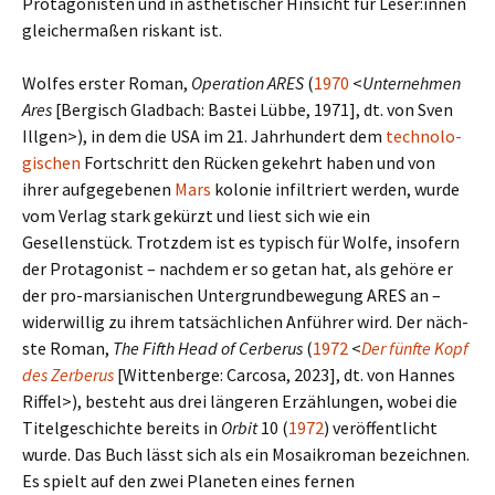
Protagonisten und in ästhe­ti­scher Hinsicht für Leser:innen
glei­cher­ma­ßen ris­kant ist.
Wolfes erster Roman,
Operation ARES
(
1970
<
Unternehmen
Ares
[Bergisch Gladbach: Bastei Lübbe, 1971], dt. von Sven
Illgen>), in dem die USA im 21. Jahrhundert dem
tech­no­lo­
gi­schen
Fortschritt den Rücken gekehrt haben und von
ihrer auf­ge­ge­be­nen
Mars
kolo­nie infil­triert werden, wurde
vom Verlag stark gekürzt und liest sich wie ein
Gesellenstück. Trotzdem ist es typisch für Wolfe, inso­fern
der Protagonist – nach­dem er so getan hat, als gehöre er
der pro-marsianischen Untergrundbewegung ARES an –
wider­wil­lig zu ihrem tat­säch­li­chen Anführer wird. Der näch­
ste Roman,
The Fifth Head of Cerberus
(
1972
<
Der fünfte Kopf
des Zerberus
[Wittenberge: Carcosa, 2023], dt. von Hannes
Riffel>), besteht aus drei län­ge­ren Erzählungen, wobei die
Titelgeschichte bereits in
Orbit
10 (
1972
) ver­öf­fent­licht
wurde. Das Buch lässt sich als ein Mosaikroman bezeich­nen.
Es spielt auf den zwei Planeten eines fernen