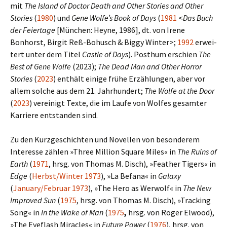
mit
The Island of Doctor Death and Other Stories and Other
Stories
(
1980
) und
Gene Wolfe’s Book of Days
(
1981
<
Das Buch
der Feiertage
[München: Heyne, 1986], dt. von Irene
Bonhorst, Birgit Reß-Bohusch & Biggy Winter>;
1992
erwei­
tert unter dem Titel
Castle of Days
). Posthum erschien
The
Best of Gene Wolfe
(2023);
The Dead Man and Other Horror
Stories
(
2023
) ent­hält einige frühe Erzählungen, aber vor
allem solche aus dem 21. Jahrhundert;
The Wolfe at the Door
(
2023
) ver­ei­nigt Texte, die im Laufe von Wolfes gesam­ter
Karriere ent­stan­den sind.
Zu den Kurzgeschichten und Novellen von beson­de­rem
Interesse zählen »Three Million Square Miles« in
The Ruins of
Earth
(
1971
, hrsg. von Thomas M. Disch), »Feather Tigers« in
Edge
(
Herbst/Winter 1973
), »La Befana« in
Galaxy
(
January/Februar 1973
), »The Hero as Werwolf« in
The New
Improved Sun
(
1975
, hrsg. von Thomas M. Disch), »Tracking
Song« in
In the Wake of Man
(
1975
,
hrsg. von Roger Elwood),
»The Eyeflash Miracles« in
Future Power
(
1976
), hrsg. von