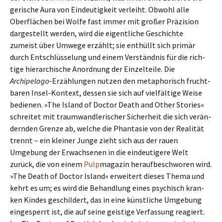
ge­ri­sche Aura von Eindeutigkeit ver­leiht. Obwohl alle
Oberflächen bei Wolfe fast immer mit großer Präzision
dar­ge­stellt werden, wird die eigent­li­che Geschichte
zumeist über Umwege erzählt; sie ent­hüllt sich primär
durch Entschlüsselung und einem Verständnis für die rich­
tige hier­ar­chi­sche Anordnung der Einzelteile. Die
Archipelago
-Erzählungen nutzen den meta­pho­risch frucht­
ba­ren Insel-Kontext, dessen sie sich auf viel­fäl­tige Weise
bedie­nen. »The Island of Doctor Death and Other Stories«
schrei­tet mit traum­wand­le­ri­scher Sicherheit die sich ver­än­
dern­den Grenze ab, welche die Phantasie von der Realität
trennt – ein klei­ner Junge zieht sich aus der rauen
Umgebung der Erwachsenen in die ein­deu­ti­gere Welt
zurück, die von einem
Pulp
maga­zin her­auf­be­schwo­ren wird.
»The Death of Doctor Island« erwei­tert dieses Thema und
kehrt es um; es wird die Behandlung eines psy­chisch kran­
ken Kindes geschil­dert, das in eine künst­li­che Umgebung
ein­ge­sperrt ist, die auf seine gei­stige Verfassung reagiert.