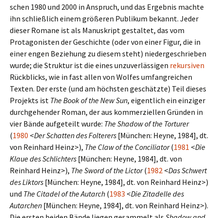
schen 1980 und 2000 in Anspruch, und das Ergebnis machte
ihn schließ­lich einem grö­ße­ren Publikum bekannt. Jeder
dieser Romane ist als Manuskript gestal­tet, das vom
Protagonisten der Geschichte (oder von einer Figur, die in
einer engen Beziehung zu diesem steht) nie­der­ge­schrie­ben
wurde; die Struktur ist die eines unzu­ver­läs­si­gen
rekur­si­ven
Rückblicks, wie in fast allen von Wolfes umfang­rei­chen
Texten. Der erste (und am höch­sten geschätzte) Teil dieses
Projekts ist
The Book of the New Sun
, eigent­lich ein ein­zi­ger
durch­ge­hen­der Roman, der aus kom­mer­zi­el­len Gründen in
vier Bände auf­ge­teilt wurde:
The Shadow of the Torturer
(
1980
<
Der Schatten des Folterers
[München: Heyne, 1984], dt.
von Reinhard Heinz>),
The Claw of the Conciliator
(
1981
<
Die
Klaue des Schlichters
[München: Heyne, 1984], dt. von
Reinhard Heinz>),
The Sword of the Lictor
(
1982
<
Das Schwert
des Liktors
[München: Heyne, 1984], dt. von Reinhard Heinz>)
und
The Citadel of the Autarch
(
1983
<
Die Zitadelle des
Autarchen
[München: Heyne, 1984], dt. von Reinhard Heinz>).
Die ersten beiden Bände liegen gesam­melt als
Shadow and