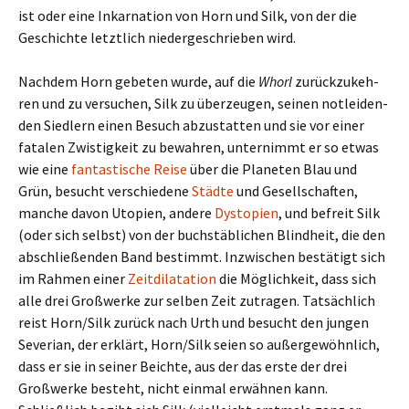
ist oder eine Inkarnation von Horn und Silk, von der die
Geschichte letzt­lich nie­der­ge­schrie­ben wird.
Nachdem Horn gebe­ten wurde, auf die
Whorl
zurück­zu­keh­
ren und zu ver­su­chen, Silk zu über­zeu­gen, seinen not­lei­den­
den Siedlern einen Besuch abzu­stat­ten und sie vor einer
fata­len Zwistigkeit zu bewah­ren, unter­nimmt er so etwas
wie eine
fan­ta­sti­sche Reise
über die Planeten Blau und
Grün, besucht ver­schie­dene
Städte
und Gesellschaften,
manche davon Utopien, andere
Dystopien
, und befreit Silk
(oder sich selbst) von der buch­stäb­li­chen Blindheit, die den
abschlie­ßen­den Band bestimmt. Inzwischen bestä­tigt sich
im Rahmen einer
Zeitdilatation
die Möglichkeit, dass sich
alle drei Großwerke zur selben Zeit zutra­gen. Tatsächlich
reist Horn/Silk zurück nach Urth und besucht den jungen
Severian, der erklärt, Horn/Silk seien so außer­ge­wöhn­lich,
dass er sie in seiner Beichte, aus der das erste der drei
Großwerke besteht, nicht einmal erwäh­nen kann.