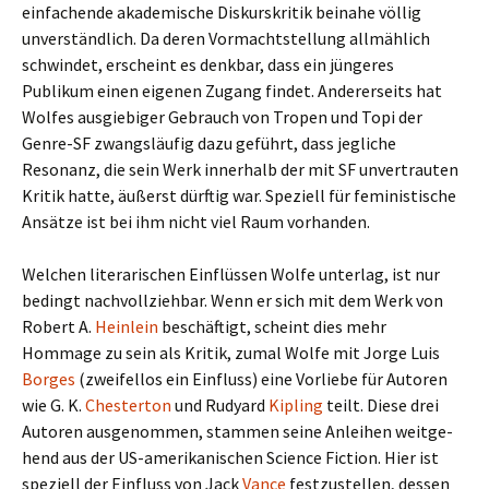
ein­fa­chende aka­de­mi­sche Diskurskritik bei­nahe völlig
unver­ständ­lich. Da deren Vormachtstellung all­mäh­lich
schwin­det, erscheint es denk­bar, dass ein jün­ge­res
Publikum einen eige­nen Zugang findet. Andererseits hat
Wolfes aus­gie­bi­ger Gebrauch von Tropen und Topi der
Genre-SF zwangs­läu­fig dazu geführt, dass jeg­li­che
Resonanz, die sein Werk inner­halb der mit SF unver­trau­ten
Kritik hatte, äußerst dürf­tig war. Speziell für femi­ni­sti­sche
Ansätze ist bei ihm nicht viel Raum vor­han­den.
Welchen lite­ra­ri­schen Einflüssen Wolfe unter­lag, ist nur
bedingt nach­voll­zieh­bar. Wenn er sich mit dem Werk von
Robert A.
Heinlein
beschäf­tigt, scheint dies mehr
Hommage zu sein als Kritik, zumal Wolfe mit Jorge Luis
Borges
(zwei­fel­los ein Einfluss) eine Vorliebe für Autoren
wie G. K.
Chesterton
und Rudyard
Kipling
teilt. Diese drei
Autoren aus­ge­nom­men, stam­men seine Anleihen weit­ge­
hend aus der US-amerikanischen Science Fiction. Hier ist
spe­zi­ell der Einfluss von Jack
Vance
fest­zu­stel­len, dessen