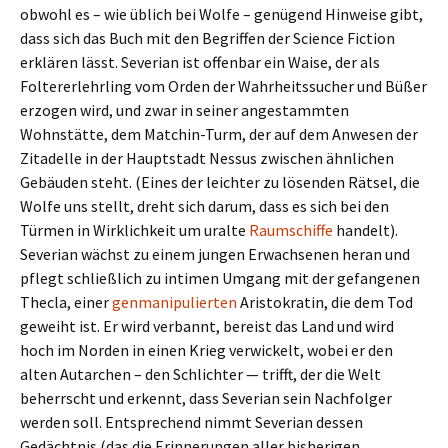
obwohl es – wie üblich bei Wolfe – genü­gend Hinweise gibt,
dass sich das Buch mit den Begriffen der Science Fiction
erklä­ren lässt. Severian ist offen­bar ein Waise, der als
Foltererlehrling vom Orden der Wahrheitssucher und Büßer
erzo­gen wird, und zwar in seiner ange­stamm­ten
Wohnstätte, dem Matchin-Turm, der auf dem Anwesen der
Zitadelle in der Hauptstadt Nessus zwi­schen ähn­li­chen
Gebäuden steht. (Eines der leich­ter zu lösen­den Rätsel, die
Wolfe uns stellt, dreht sich darum, dass es sich bei den
Türmen in Wirklichkeit um uralte
Raumschiffe
han­delt).
Severian wächst zu einem jungen Erwachsenen heran und
pflegt schließ­lich zu inti­men Umgang mit der gefan­ge­nen
Thecla, einer
gen­ma­ni­pu­lier­ten
Aristokratin, die dem Tod
geweiht ist. Er wird ver­bannt, bereist das Land und wird
hoch im Norden in einen Krieg ver­wickelt, wobei er den
alten Autarchen – den Schlichter — trifft, der die Welt
beherrscht und erkennt, dass Severian sein Nachfolger
werden soll. Entsprechend nimmt Severian dessen
Gedächtnis (das die Erinnerungen aller bis­he­ri­gen