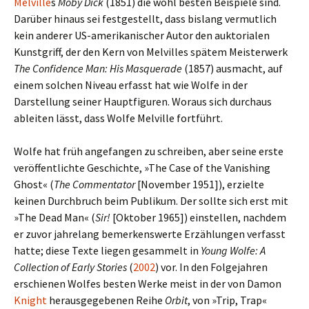
Melville
s
Moby Dick
(1851) die wohl besten Beispiele sind.
Darüber hinaus sei fest­ge­stellt, dass bis­lang ver­mut­lich
kein ande­rer US-amerikanischer Autor den aukt­oria­len
Kunstgriff, der den Kern von Melvilles spätem Meisterwerk
The Confidence Man: His Masquerade
(1857) aus­macht, auf
einem sol­chen Niveau erfasst hat wie Wolfe in der
Darstellung seiner Hauptfiguren. Woraus sich durch­aus
ablei­ten lässt, dass Wolfe Melville fort­führt.
Wolfe hat früh ange­fan­gen zu schrei­ben, aber seine erste
ver­öf­fent­lichte Geschichte, »The Case of the Vanishing
Ghost« (
The Commentator
[November 1951]), erzielte
keinen Durchbruch beim Publikum. Der sollte sich erst mit
»The Dead Man« (
Sir!
[Oktober 1965]) ein­stel­len, nach­dem
er zuvor jah­re­lang bemer­kens­werte Erzählungen ver­fasst
hatte; diese Texte liegen gesam­melt in
Young Wolfe: A
Collection of Early Stories
(
2002
) vor. In den Folgejahren
erschie­nen Wolfes besten Werke meist in der von Damon
Knight
her­aus­ge­ge­be­nen Reihe
Orbit
, von »Trip, Trap«