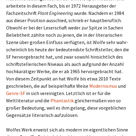
arbei­tete in diesem Fach, bis er 1972 Herausgeber der
Fachzeitschrift
Plant Engineering
wurde. Nachdem er 1984
aus dieser Position aus­schied, schrieb er haupt­be­ruf­lich.
Obwohl er bei der Leserschaft weder zur Spitze in Sachen
Beliebtheit zählte noch zu jenen, die in der lite­ra­ri­schen
Szene über großen Einfluss ver­füg­ten, ist Wolfe sehr wahr­
schein­lich bis heute der bedeu­tend­ste Schriftsteller, den die
SF her­vor­ge­bracht hat, und zwar sowohl hin­sicht­lich des
schrift­stel­le­ri­schen Niveaus als auch auf­grund der Anzahl
hoch­ka­rä­ti­ger Werke, die er ab 1965 her­vor­ge­bracht hat.
Von diesem Zeitpunkt an hat Wolfe bis etwa 2010 Texte
geschrie­ben, die auf bei­spiel­hafte Weise
Modernismus
und
Genre-SF
in sich ver­ei­nig­ten. Letztlich ist er für die
Weltliteratur und die
Phantastik
glei­cher­ma­ßen von so
großer Bedeutung, weil es ihm gelang, diese vor­geb­li­chen
Gegensätze lite­ra­risch auf­zu­lö­sen.
Wolfes Werk erweist sich als modern im eigent­li­chen Sinne