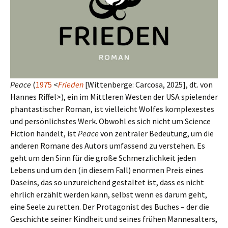
Peace
(
1975
<
Frieden
[Wittenberge: Carcosa, 2025], dt. von
Hannes Riffel>), ein im Mittleren Westen der USA spie­len­der
phan­ta­sti­scher Roman, ist viel­leicht Wolfes kom­ple­xe­stes
und per­sön­lich­stes Werk. Obwohl es sich nicht um Science
Fiction han­delt, ist
Peace
von zen­tra­ler Bedeutung, um die
ande­ren Romane des Autors umfas­send zu ver­ste­hen. Es
geht um den Sinn für die große Schmerzlichkeit jeden
Lebens und um den (in diesem Fall) enor­men Preis eines
Daseins, das so unzu­rei­chend gestal­tet ist, dass es nicht
ehr­lich erzählt werden kann, selbst wenn es darum geht,
eine Seele zu retten. Der Protagonist des Buches – der die
Geschichte seiner Kindheit und seines frühen Mannesalters,