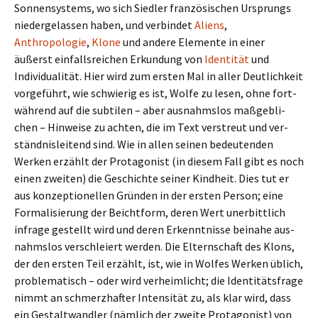
Sonnensystems, wo sich Siedler fran­zö­si­schen Ursprungs
nie­der­ge­las­sen haben, und ver­bin­det
Aliens
,
Anthropologie
,
Klone
und andere Elemente in einer
äußerst ein­falls­rei­chen Erkundung von
Identität
und
Individualität. Hier wird zum ersten Mal in aller Deutlichkeit
vor­ge­führt, wie schwie­rig es ist, Wolfe zu lesen, ohne fort­
wäh­rend auf die sub­ti­len – aber aus­nahms­los maß­geb­li­
chen – Hinweise zu achten, die im Text ver­streut und ver­
ständ­nis­lei­tend sind. Wie in allen seinen bedeu­ten­den
Werken erzählt der Protagonist (in diesem Fall gibt es noch
einen zwei­ten) die Geschichte seiner Kindheit. Dies tut er
aus kon­zep­tio­nel­len Gründen in der ersten Person; eine
Formalisierung der Beichtform, deren Wert uner­bitt­lich
infrage gestellt wird und deren Erkenntnisse bei­nahe aus­
nahms­los ver­schlei­ert werden. Die Elternschaft des Klons,
der den ersten Teil erzählt, ist, wie in Wolfes Werken üblich,
pro­ble­ma­tisch – oder wird ver­heim­licht; die Identitätsfrage
nimmt an schmerz­haf­ter Intensität zu, als klar wird, dass
ein Gestaltwandler (näm­lich der zweite Protagonist) von