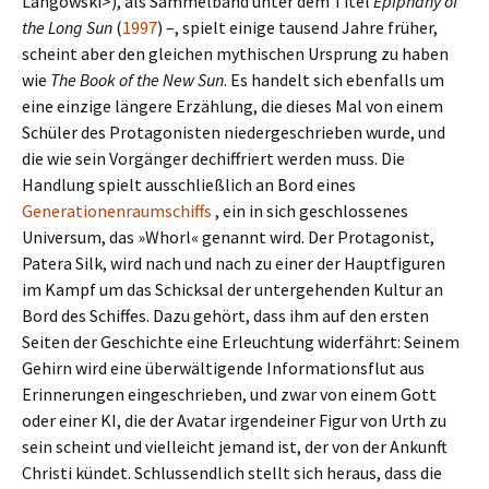
Langowski>), als Sammelband unter dem Titel
Epiphany of
the Long Sun
(
1997
) –, spielt einige tau­send Jahre früher,
scheint aber den glei­chen mythi­schen Ursprung zu haben
wie
The Book of the New Sun
. Es han­delt sich eben­falls um
eine ein­zige län­gere Erzählung, die dieses Mal von einem
Schüler des Protagonisten nie­der­ge­schrie­ben wurde, und
die wie sein Vorgänger dechif­friert werden muss. Die
Handlung spielt aus­schließ­lich an Bord eines
Generationenraumschiffs
, ein in sich geschlos­se­nes
Universum, das »Whorl« genannt wird. Der Protagonist,
Patera Silk, wird nach und nach zu einer der Hauptfiguren
im Kampf um das Schicksal der unter­ge­hen­den Kultur an
Bord des Schiffes. Dazu gehört, dass ihm auf den ersten
Seiten der Geschichte eine Erleuchtung wider­fährt: Seinem
Gehirn wird eine über­wäl­ti­gende Informationsflut aus
Erinnerungen ein­ge­schrie­ben, und zwar von einem Gott
oder einer KI, die der Avatar irgend­ei­ner Figur von Urth zu
sein scheint und viel­leicht jemand ist, der von der Ankunft
Christi kündet. Schlussendlich stellt sich heraus, dass die