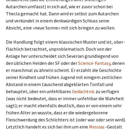
Autarchen umfasst) in sich auf, wie er zuvor schon bei
Thecla gemacht hat. Dann wird er selbst zum Autarchen
und ver­kün­det in einem denk­wür­di­gen Schluss seine
Absicht, eine »neue Sonne« mit sich brin­gen zu wollen.
Die Handlung folgt einem klas­si­schen Muster und ist, ober­
fläch­lich betrach­tet, unpro­ble­ma­tisch. Doch von der
Anlage her unter­schei­det sich Severian grund­le­gend von
den übli­chen Helden der SF oder der
Science-Fantasy
, denen
er manch­mal zu ähneln scheint. Er erzählt die Geschichte
seiner Kindheit und frühen Jugend mit eini­gem zeit­li­chen
Abstand in einem täu­schend abge­klär­ten Tonfall und
behaup­tet, über ein unfehl­ba­res
Gedächtnis
zu ver­fü­gen
(was nicht bedeu­tet, dass er immer unfehl­bar die Wahrheit
sagt); er macht eben­falls deut­lich, dass er von einem sehr
frühen Alter an wusste, dass er die wie­der­ge­bo­rene
Fleischwerdung des Schlichters ist (oder war oder sein wird).
Letztlich han­delt es sich bei ihm um eine
Messias
‑Gestalt