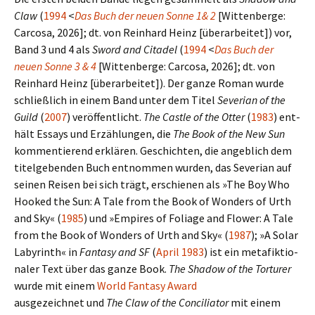
Claw
(
1994
<
Das Buch der neuen Sonne 1& 2
[Wittenberge:
Carcosa, 2026]; dt. von Reinhard Heinz [über­ar­bei­tet]) vor,
Band 3 und 4 als
Sword and Citadel
(
1994
<
Das Buch der
neuen Sonne 3 & 4
[Wittenberge: Carcosa, 2026]; dt. von
Reinhard Heinz [über­ar­bei­tet]). Der ganze Roman wurde
schließ­lich in einem Band unter dem Titel
Severian of the
Guild
(
2007
) ver­öf­fent­licht.
The Castle of the Otter
(
1983
) ent­
hält Essays und Erzählungen, die
The Book of the New Sun
kom­men­tie­rend erklä­ren. Geschichten, die angeb­lich dem
titel­ge­ben­den Buch ent­nom­men wurden, das Severian auf
seinen Reisen bei sich trägt, erschie­nen als »The Boy Who
Hooked the Sun: A Tale from the Book of Wonders of Urth
and Sky« (
1985
) und »Empires of Foliage and Flower: A Tale
from the Book of Wonders of Urth and Sky« (
1987
); »A Solar
Labyrinth« in
Fantasy and SF
(
April 1983
) ist ein meta­fik­tio­
na­ler Text über das ganze Book.
The Shadow of the Torturer
wurde mit einem
World Fantasy Award
aus­ge­zeich­net und
The Claw of the Conciliator
mit einem