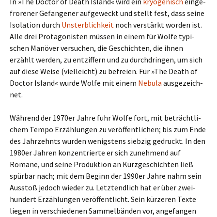
In »The Doctor of Death Island« wird ein
kryo­ge­nisch
ein­ge­
fro­re­ner Gefangener auf­ge­weckt und stellt fest, dass seine
Isolation durch
Unsterblichkeit
noch ver­stärkt worden ist.
Alle drei Protagonisten müssen in einem für Wolfe typi­
schen Manöver ver­su­chen, die Geschichten, die ihnen
erzählt werden, zu ent­zif­fern und zu durch­drin­gen, um sich
auf diese Weise (viel­leicht) zu befreien. Für »The Death of
Doctor Island« wurde Wolfe mit einem
Nebula
aus­ge­zeich­
net.
Während der 1970er Jahre fuhr Wolfe fort, mit beträcht­li­
chem Tempo Erzählungen zu ver­öf­fent­li­chen; bis zum Ende
des Jahrzehnts wurden wenig­stens sieb­zig gedruckt. In den
1980er Jahren kon­zen­trierte er sich zuneh­mend auf
Romane, und seine Produktion an Kurzgeschichten ließ
spür­bar nach; mit dem Beginn der 1990er Jahre nahm sein
Ausstoß jedoch wieder zu. Letztendlich hat er über zwei­
hun­dert Erzählungen ver­öf­fent­licht. Sein kür­ze­ren Texte
liegen in ver­schie­de­nen Sammelbänden vor, ange­fan­gen