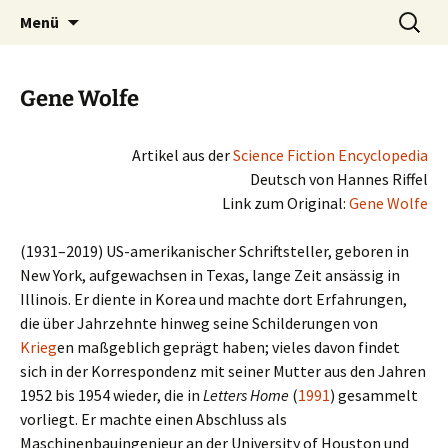
Phantastische Weltliteratur
Zum
Suchen
Carcosa
Menü
Inhalt
nach:
springen
Gene Wolfe
Artikel aus der
Science Fiction Encyclopedia
Deutsch von Hannes Riffel
Link zum Original:
Gene Wolfe
(1931–2019) US-amerikanischer Schriftsteller, gebo­ren in
New York, auf­ge­wach­sen in Texas, lange Zeit ansäs­sig in
Illinois. Er diente in Korea und machte dort Erfahrungen,
die über Jahrzehnte hinweg seine Schilderungen von
Krieg
en maß­geb­lich geprägt haben; vieles davon findet
sich in der Korrespondenz mit seiner Mutter aus den Jahren
1952 bis 1954 wieder, die in
Letters Home
(
1991
) gesam­melt
vor­liegt. Er machte einen Abschluss als
Maschinenbauingenieur an der University of Houston und