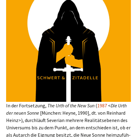
In der Fortsetzung,
The Urth of the New Sun
(
1987
<
Die Urth
der neuen Sonne
[München: Heyne, 1990], dt. von Reinhard
Heinz>), durch­läuft Severian meh­rere Realitätsebenen des
Universums bis zu dem Punkt, an dem ent­schie­den ist, ob er
als Autarch die Eignung besitzt, die Neue Sonne heim­zu­füh­