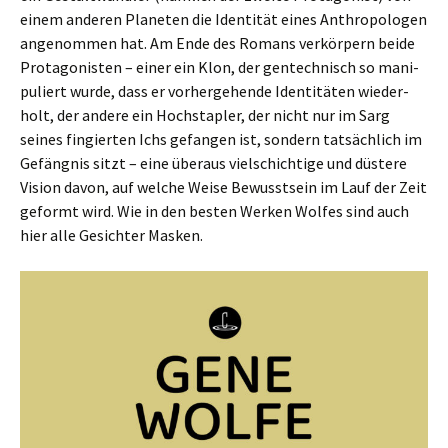
einem ande­ren Planeten die Identität eines Anthropologen
ange­nom­men hat. Am Ende des Romans ver­kör­pern beide
Protagonisten – einer ein Klon, der gen­tech­nisch so mani­
pu­liert wurde, dass er vor­her­ge­hende Identitäten wie­der­
holt, der andere ein Hochstapler, der nicht nur im Sarg
seines fin­gier­ten Ichs gefan­gen ist, son­dern tat­säch­lich im
Gefängnis sitzt – eine über­aus viel­schich­tige und düstere
Vision davon, auf welche Weise Bewusstsein im Lauf der Zeit
geformt wird. Wie in den besten Werken Wolfes sind auch
hier alle Gesichter Masken.