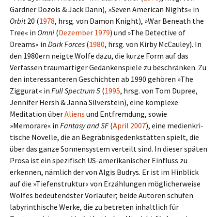
Gardner Dozois & Jack Dann), »Seven American Nights« in
Orbit
20 (
1978
, hrsg. von Damon Knight), »War Beneath the
Tree« in
Omni
(
Dezember 1979
) und »The Detective of
Dreams« in
Dark Forces
(
1980
, hrsg. von Kirby McCauley). In
den 1980ern neigte Wolfe dazu, die kurze Form auf das
Verfassen traum­ar­ti­ger Gedankenspiele zu beschrän­ken. Zu
den inter­es­san­te­ren Geschichten ab 1990 gehö­ren »The
Ziggurat« in
Full Spectrum 5
(
1995
, hrsg. von Tom Dupree,
Jennifer Hersh & Janna Silverstein), eine kom­plexe
Meditation über
Aliens
und Entfremdung, sowie
»Memorare« in
Fantasy and SF
(
April 2007
), eine medi­en­kri­
ti­sche Novelle, die an Begräbnisgedenkstätten spielt, die
über das ganze Sonnensystem ver­teilt sind. In dieser späten
Prosa ist ein spe­zi­fisch US-amerikanischer Einfluss zu
erken­nen, näm­lich der von Algis Budrys. Er ist im Hinblick
auf die »Tiefenstruktur« von Erzählungen mög­li­cher­weise
Wolfes bedeu­tend­ster Vorläufer; beide Autoren schu­fen
laby­rin­thi­sche Werke, die zu betre­ten inhalt­lich für