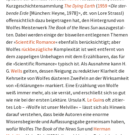
Kurzgeschichtensammlung
The Dying Earth
(
1959
<
Die ster­
bende Erde
[München: Heyne, 1978]>, dt. von Lore Strassl)
offen­sicht­lich dazu bei­getra­gen hat, den Hintergrund von
Wolfes Meisterwerk
The Book of the News Sun
aus­zu­ge­stal­
ten. Dabei werden einige der bis­wei­len ent­le­ge­nen Themen
der »
Scientific Romance
« eben­falls berück­sich­tigt; aber
Wolfes
rück­be­züg­li­che
Komplexität ist weit ent­fernt von
dem zap­pe­li­gen Unbehagen mit dem Erzählbaren, das für
die »Scientific Romance« typisch ist. Als Ausnahme kann H.
G.
Wells
gelten, dessen Neigung zu reduk­ti­ver Klarheit die
Kehrseite von Wolfes düste­ren Zweifeln an der Wirksamkeit
von »Erklärungen« mar­kiert. Eine Erzählung von Wolfe
weiß immer mehr, als sie verrät, und erschließt sich so gut
wie nie bei der ersten Lektüre. Ursula K.
Le Guin
s oft zitier­
tes Lob – »Wolfe ist unser Melville« – lässt sich als Hinweis
darauf ver­ste­hen, dass beide Autoren eine enorme
Wissensbegierde und Auffassungsgabe gemein­sam haben,
wofür Wolfes
The Book of the News Sun
und
Herman