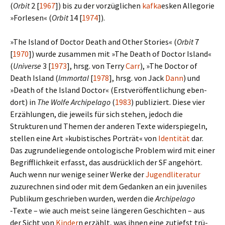
(
Orbit
2 [
1967
]) bis zu der vor­züg­li­chen
kafka
esken Allegorie
»Forlesen« (
Orbit
14 [
1974
]).
»The Island of Doctor Death and Other Stories« (
Orbit
7
[
1970
]) wurde zusam­men mit »The Death of Doctor Island«
(
Universe
3 [
1973
], hrsg. von Terry
Carr
), »The Doctor of
Death Island (
Immortal
[
1978
], hrsg. von Jack
Dann
) und
»Death of the Island Doctor« (Erstveröffentlichung eben­
dort) in
The Wolfe Archipelago
(
1983
) publi­ziert. Diese vier
Erzählungen, die jeweils für sich stehen, jedoch die
Strukturen und Themen der ande­ren Texte wider­spie­geln,
stel­len eine Art »kubi­sti­sches Porträt« von
Identität
dar.
Das zugrun­de­lie­gende onto­lo­gi­sche Problem wird mit einer
Begrifflichkeit erfasst, das aus­drück­lich der SF ange­hört.
Auch wenn nur wenige seiner Werke der
Jugendliteratur
zuzu­rech­nen sind oder mit dem Gedanken an ein juve­ni­les
Publikum geschrie­ben wurden, werden die
Archipelago
‑Texte – wie auch meist seine län­ge­ren Geschichten – aus
der Sicht von
Kinder
n erzählt, was ihnen eine zutiefst trü­