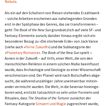
Nebula
.
Als ein auf den Schultern von Riesen ste­hen­des Erzählwerk
– solche Arbeiten erschei­nen aus nahe­lie­gen­den Gründen
erst in der Spätphase des Genres, das sie trans­for­mie­ren –
geht
The Book of the New Sun
grund­sätz­lich auf viele SF- und
Fantasy-Elemente zurück; dar­über hinaus ergibt sich ein
beson­de­rer Bezug zu »Die ster­bende Erde« von Jack Vance
(siehe auch »
Ferne Zukunft
«) und die Subkategorie der
»
Planetary Romance
«.
The Book of the New Sun
spielt
–
Äonen in der Zukunft – auf Urth, einer Welt, die von den
mensch­li­chen Relikten in einem sol­chen Maße beein­flusst
wurde, dass Archäologie und Geologie zu einer Wissenschaft
ver­schmol­zen sind. Der Planet wird nach Botschaften abge­
sucht, die wäh­rend unzäh­li­ger Jahre unent­wirr­bar mit­ein­
an­der ver­mischt wurden. Die Welt, in die Severian hin­ein­ge­
bo­ren wird, erstickt tat­säch­lich so sehr unter Formeln und
Ritualen, dass
The Shadow of the Torturer
zunächst der
Fantasy-Kategorie
Schwert und Magie
zuge­rech­net wurde,