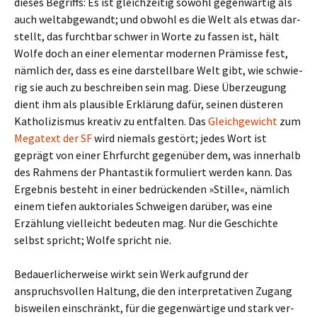
dieses Begriffs: Es ist gleich­zei­tig sowohl gegen­wär­tig als
auch welt­ab­ge­wandt; und obwohl es die Welt als etwas dar­
stellt, das furcht­bar schwer in Worte zu fassen ist, hält
Wolfe doch an einer ele­men­tar moder­nen Prämisse fest,
näm­lich der, dass es eine dar­stell­bare Welt gibt, wie schwie­
rig sie auch zu beschrei­ben sein mag. Diese Überzeugung
dient ihm als plau­si­ble Erklärung dafür, seinen düste­ren
Katholizismus krea­tiv zu ent­fal­ten. Das
Gleichgewicht
zum
Megatext der SF
wird nie­mals gestört; jedes Wort ist
geprägt von einer Ehrfurcht gegen­über dem, was inner­halb
des Rahmens der Phantastik for­mu­liert werden kann. Das
Ergebnis besteht in einer bedrücken­den »Stille«, näm­lich
einem tiefen aukt­oria­les Schweigen dar­über, was eine
Erzählung viel­leicht bedeu­ten mag. Nur die Geschichte
selbst spricht; Wolfe spricht nie.
Bedauerlicherweise wirkt sein Werk auf­grund der
anspruchs­vol­len Haltung, die den inter­pre­ta­ti­ven Zugang
bis­wei­len ein­schränkt, für die gegen­wär­tige und stark ver­