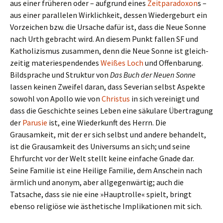
aus einer frü­he­ren oder – auf­grund eines
Zeitparadoxon
s –
aus einer par­al­le­len Wirklichkeit, dessen Wiedergeburt ein
Vorzeichen bzw. die Ursache dafür ist, dass die Neue Sonne
nach Urth gebracht wird. An diesem Punkt fallen SF und
Katholizismus zusam­men, denn die Neue Sonne ist gleich­
zei­tig mate­rie­spen­den­des
Weißes Loch
und Offenbarung.
Bildsprache und Struktur von
Das Buch der Neuen Sonne
lassen keinen Zweifel daran, dass Severian selbst Aspekte
sowohl von Apollo wie von
Christus
in sich ver­ei­nigt und
dass die Geschichte seines Leben eine säku­lare Übertragung
der
Parusie
ist, eine Wiederkunft des Herrn. Die
Grausamkeit, mit der er sich selbst und andere behan­delt,
ist die Grausamkeit des Universums an sich; und seine
Ehrfurcht vor der Welt stellt keine ein­fa­che Gnade dar.
Seine Familie ist eine Heilige Familie, dem Anschein nach
ärm­lich und anonym, aber all­ge­gen­wär­tig; auch die
Tatsache, dass sie nie eine »Hauptrolle« spielt, bringt
ebenso reli­giöse wie ästhe­ti­sche Implikationen mit sich.