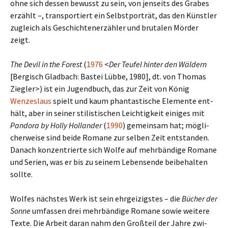
ohne sich dessen bewusst zu sein, von jen­seits des Grabes
erzählt –, trans­por­tiert ein Selbstporträt, das den Künstler
zugleich als Geschichtenerzähler und bru­ta­len Mörder
zeigt.
The Devil in the Forest
(
1976
<
Der Teufel hinter den Wäldern
[Bergisch Gladbach: Bastei Lübbe, 1980], dt. von Thomas
Ziegler>) ist ein Jugendbuch, das zur Zeit von König
Wenzeslaus
spielt und kaum phan­ta­sti­sche Elemente ent­
hält, aber in seiner sti­li­sti­schen Leichtigkeit eini­ges mit
Pandora by Holly Hollander
(
1990
) gemein­sam hat; mög­li­
cher­weise sind beide Romane zur selben Zeit ent­stan­den.
Danach kon­zen­trierte sich Wolfe auf mehr­bän­dige Romane
und Serien, was er bis zu seinem Lebensende bei­be­hal­ten
sollte.
Wolfes näch­stes Werk ist sein ehr­gei­zig­stes – die
Bücher der
Sonne
umfas­sen drei mehr­bän­dige Romane sowie wei­tere
Texte. Die Arbeit daran nahm den Großteil der Jahre zwi­