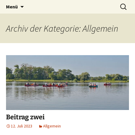
Phantastische Weltliteratur
Zum
Suchen
Carcosa
Menü
Inhalt
nach:
springen
Archiv der Kategorie: Allgemein
Beitrag zwei
12. Juli 2023
Allgemein