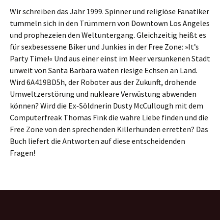
Wir schrei­ben das Jahr 1999. Spinner und reli­giöse Fanatiker
tum­meln sich in den Trümmern von Downtown Los Angeles
und pro­phe­zeien den Weltuntergang. Gleichzeitig heißt es
für sex­be­ses­sene Biker und Junkies in der Free Zone: »It’s
Party Time!« Und aus einer einst im Meer ver­sun­ke­nen Stadt
unweit von Santa Barbara waten rie­sige Echsen an Land.
Wird 6A419BD5h, der Roboter aus der Zukunft, dro­hende
Umweltzerstörung und nukleare Verwüstung abwen­den
können? Wird die Ex-Söldnerin Dusty McCullough mit dem
Computerfreak Thomas Fink die wahre Liebe finden und die
Free Zone von den spre­chen­den Killerhunden erret­ten? Das
Buch lie­fert die Antworten auf diese ent­schei­den­den
Fragen!